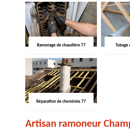
Ramonage de chaudière 77
Tubage 
Réparation de cheminée 77
Artisan ramoneur Cham