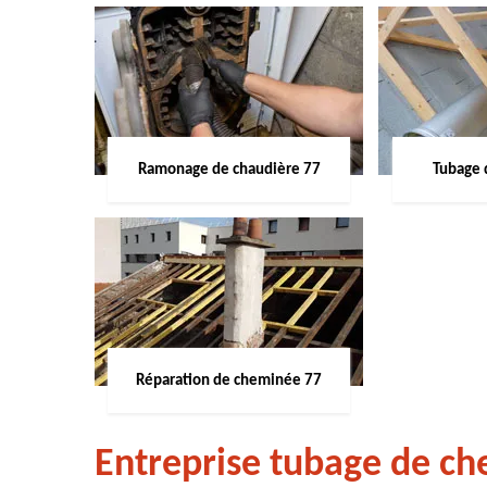
Ramonage de chaudière 77
Tubage 
Réparation de cheminée 77
Entreprise tubage de c