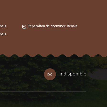
bais
Réparation de cheminée Rebais
bais
indisponible