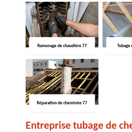
Ramonage de chaudière 77
Tubage 
Réparation de cheminée 77
Entreprise tubage de ch