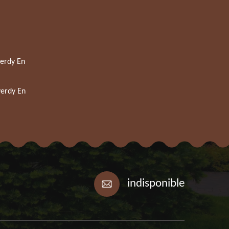
verdy En
verdy En
indisponible