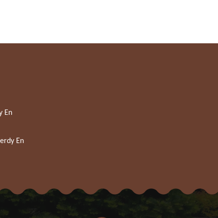
y En
verdy En