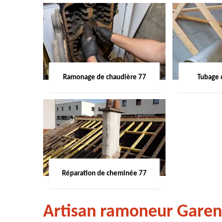
Ramonage de chaudière 77
Tubage 
Réparation de cheminée 77
Artisan ramoneur Garent