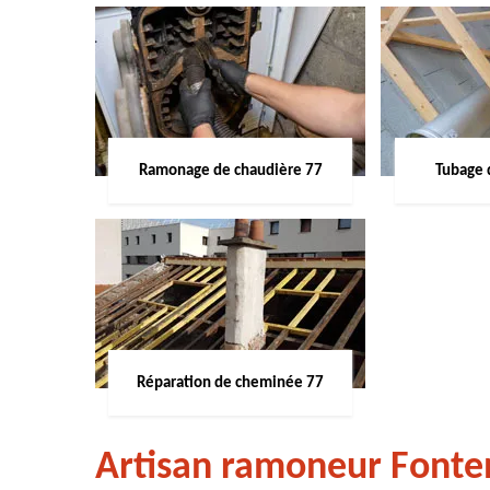
Ramonage de chaudière 77
Tubage 
Réparation de cheminée 77
Artisan ramoneur Fonte