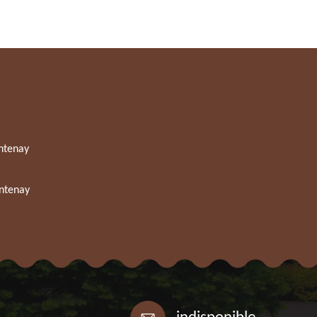
ntenay
ntenay