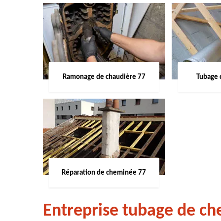
Ramonage de chaudière 77
Tubage 
Réparation de cheminée 77
Entreprise tubage de ch