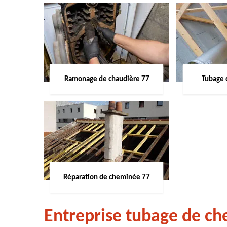
Ramonage de chaudière 77
Tubage 
Réparation de cheminée 77
Entreprise tubage de c