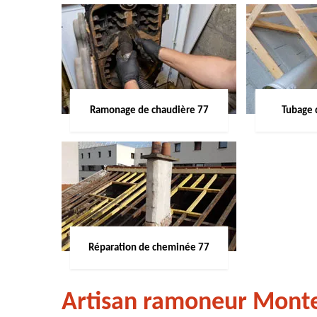
Ramonage de chaudière 77
Tubage 
Réparation de cheminée 77
Artisan ramoneur Monte