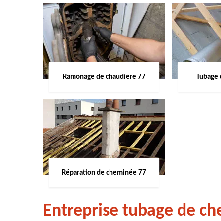
Ramonage de chaudière 77
Tubage 
Réparation de cheminée 77
Entreprise tubage de c