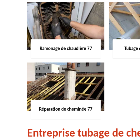
Ramonage de chaudière 77
Tubage 
Réparation de cheminée 77
Entreprise tubage de c