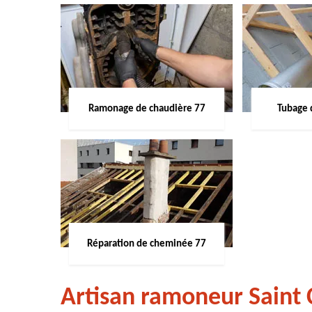
Ramonage de chaudière 77
Tubage 
Réparation de cheminée 77
Artisan ramoneur Saint 