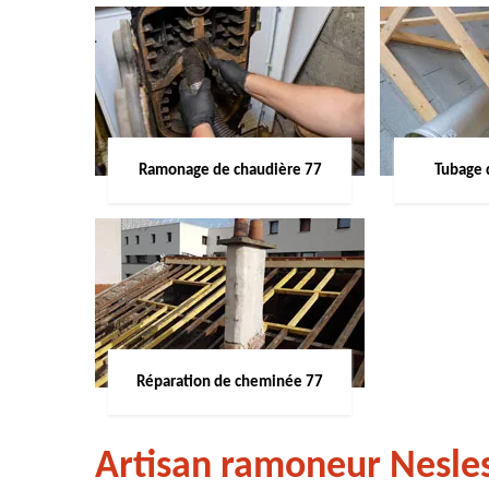
Ramonage de chaudière 77
Tubage 
Réparation de cheminée 77
Artisan ramoneur Nesles