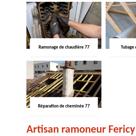
Ramonage de chaudière 77
Tubage 
Réparation de cheminée 77
Artisan ramoneur Feric