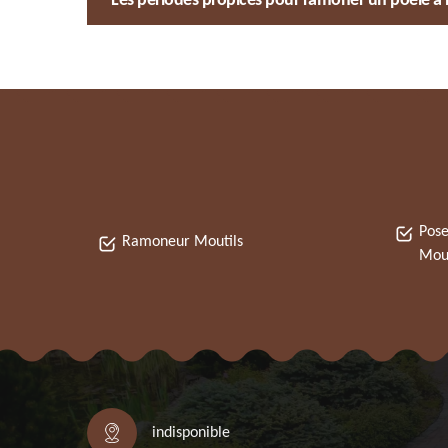
Les périodes propices pour ramoner un poêle à 
Pose
Ramoneur Moutils
Mout
indisponible