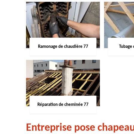
Ramonage de chaudière 77
Tubage 
Réparation de cheminée 77
Entreprise pose chapea