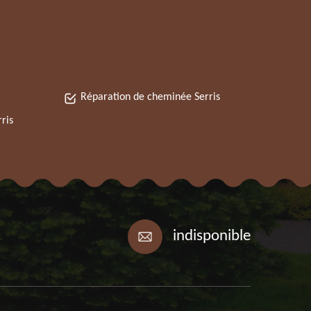
Réparation de cheminée Serris
ris
indisponible