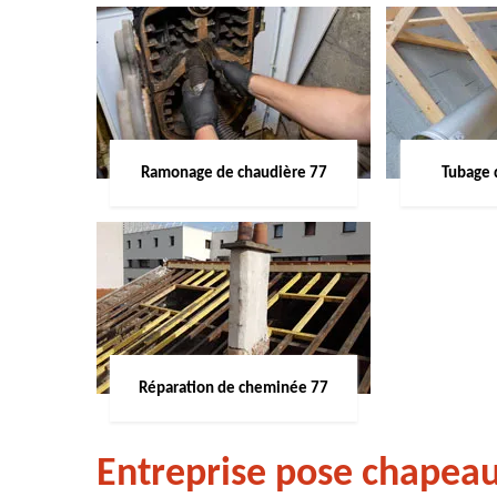
Ramonage de chaudière 77
Tubage 
Réparation de cheminée 77
Entreprise pose chapea