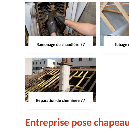
Ramonage de chaudière 77
Tubage 
Réparation de cheminée 77
Entreprise pose chapea