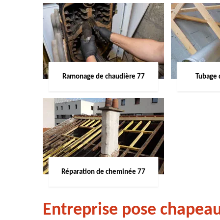
Ramonage de chaudière 77
Tubage 
Réparation de cheminée 77
Entreprise pose chapea