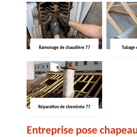
Ramonage de chaudière 77
Tubage 
Réparation de cheminée 77
Entreprise pose chapea