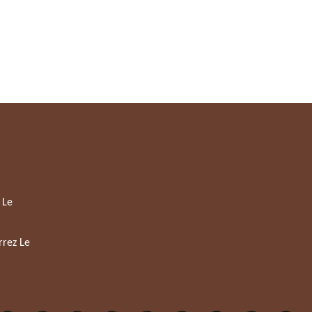
 Le
rrez Le