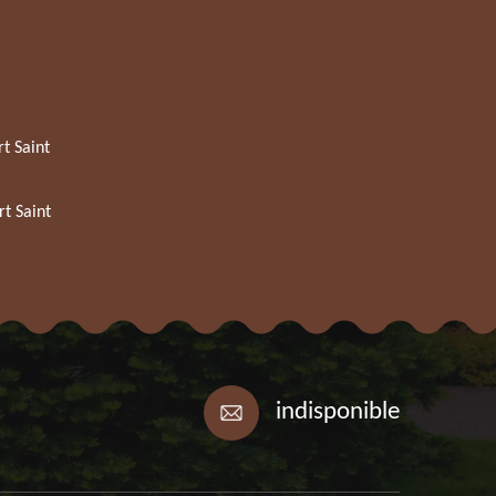
t Saint
t Saint
indisponible