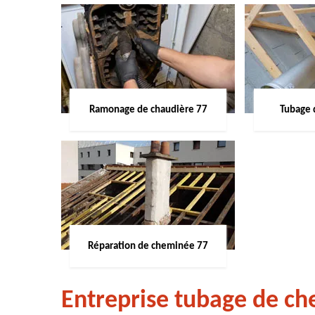
Ramonage de chaudière 77
Tubage 
Réparation de cheminée 77
Entreprise tubage de ch