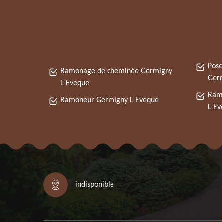
Pose
Ramonage de cheminée Germigny
Ger
L Eveque
Ram
Ramoneur Germigny L Eveque
L Ev
indisponible