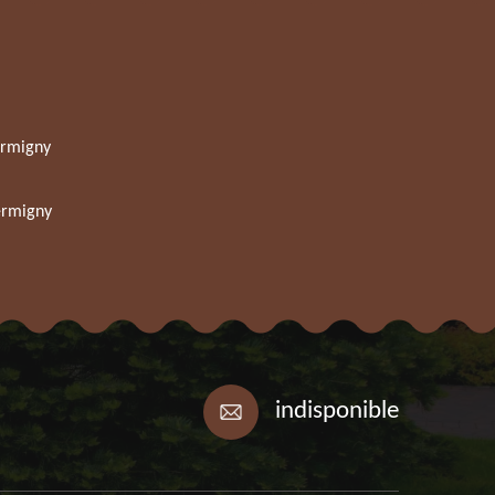
ermigny
ermigny
indisponible