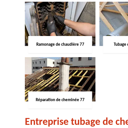
Ramonage de chaudière 77
Tubage 
Réparation de cheminée 77
Entreprise tubage de c