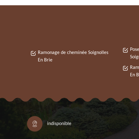
Pose
Ramonage de cheminée Soignolles
Soig
En Brie
Ramo
En B
indisponible