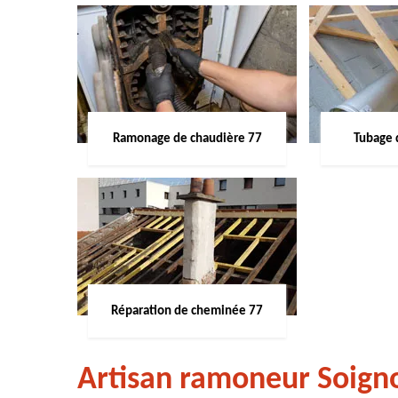
Ramonage de chaudière 77
Tubage 
Réparation de cheminée 77
Artisan ramoneur Soigno