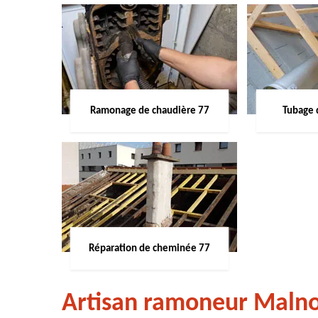
Ramonage de chaudière 77
Tubage 
Réparation de cheminée 77
Artisan ramoneur Maln