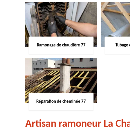
Ramonage de chaudière 77
Tubage 
Réparation de cheminée 77
Artisan ramoneur La Cha