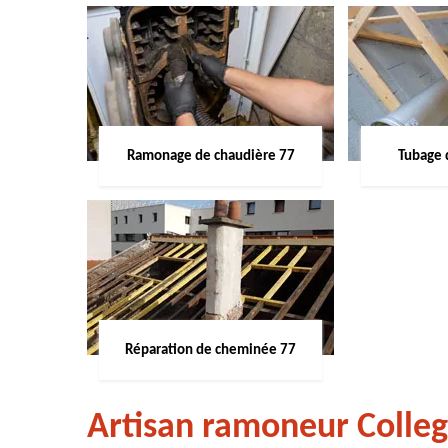
Ramonage de chaudière 77
Tubage 
Réparation de cheminée 77
Artisan ramoneur Colle