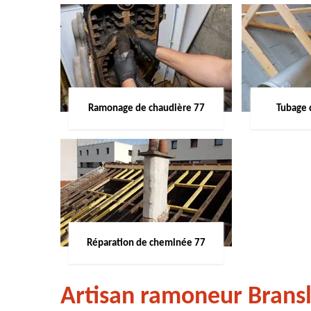
Ramonage de chaudière 77
Tubage 
Réparation de cheminée 77
Artisan ramoneur Brans