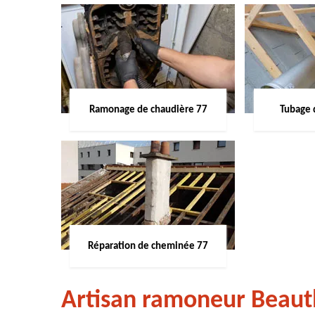
Ramonage de chaudière 77
Tubage 
Réparation de cheminée 77
Artisan ramoneur Beaut