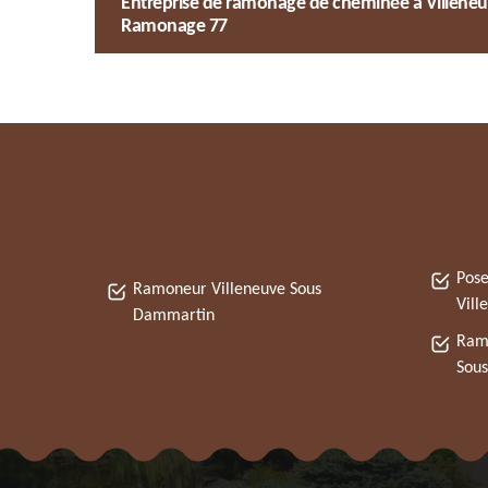
Entreprise de ramonage de cheminée à Villeneuv
Ramonage 77
Pose
Ramoneur Villeneuve Sous
Vill
Dammartin
Ramo
Sou