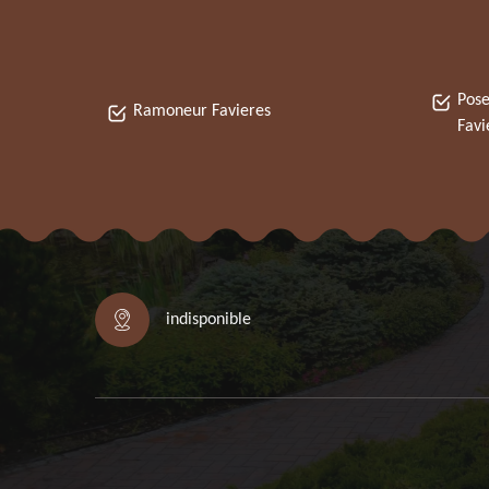
Pose
Ramoneur Favieres
Favi
indisponible