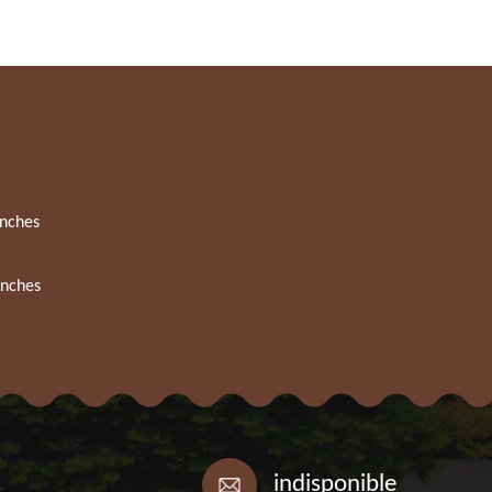
nches
onches
indisponible