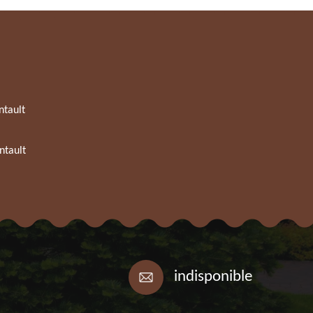
ntault
ntault
indisponible