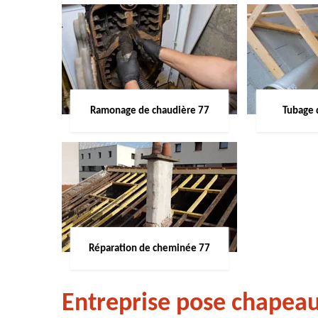
Ramonage de chaudière 77
Tubage 
Réparation de cheminée 77
Entreprise pose chapeau