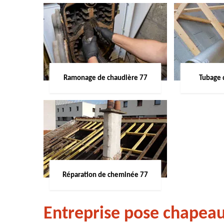
Ramonage de chaudière 77
Tubage 
Réparation de cheminée 77
Entreprise pose chapea