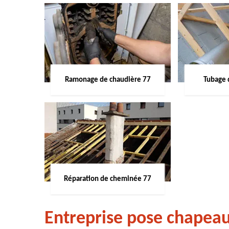
Ramonage de chaudière 77
Tubage 
Réparation de cheminée 77
Entreprise pose chapea