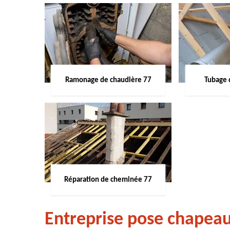
Ramonage de chaudière 77
Tubage 
Réparation de cheminée 77
Entreprise pose chapea