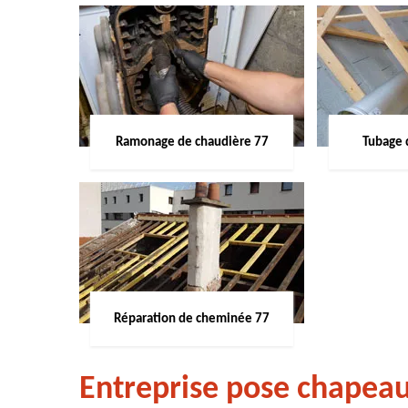
Ramonage de chaudière 77
Tubage 
Réparation de cheminée 77
Entreprise pose chapea