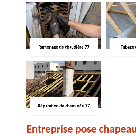
Ramonage de chaudière 77
Tubage 
Réparation de cheminée 77
Entreprise pose chapea