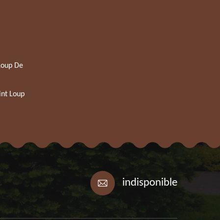
Loup De
int Loup
indisponible