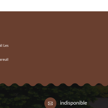
l Les
reuil
indisponible