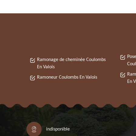
Pose
Ramonage de cheminée Coulombs
Coul
En Valois
Ram
Ramoneur Coulombs En Valois
En V
indisponible