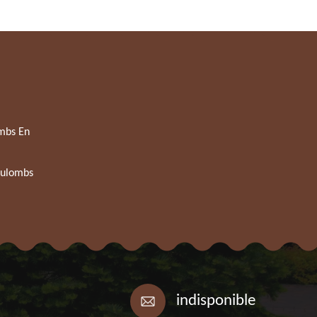
mbs En
oulombs
indisponible